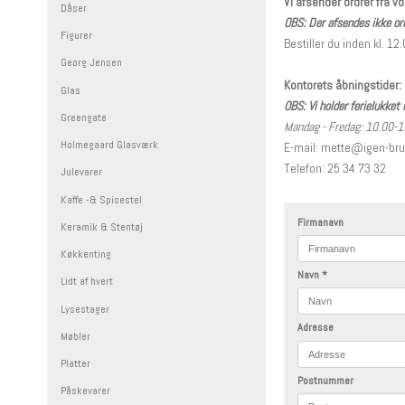
Vi afsender ordrer fra v
Dåser
OBS: Der afsendes ikke ord
Figurer
Bestiller du inden kl. 1
Georg Jensen
Kontorets åbningstider:
Glas
OBS: Vi holder ferielukket 
Greengate
Mandag - Fredag: 10.00-
Holmegaard Glasværk
E-mail: mette@igen-br
Telefon: 25 34 73 32
Julevarer
Kaffe -& Spisestel
Firmanavn
Keramik & Stentøj
Køkkenting
Navn
*
Lidt af hvert
Lysestager
Adresse
Møbler
Platter
Postnummer
Påskevarer