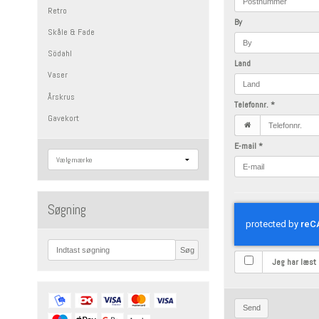
Retro
By
Skåle & Fade
Södahl
Land
Vaser
Årskrus
Telefonnr.
*
Gavekort
E-mail
*
Søgning
Søg
Jeg har læst
Send