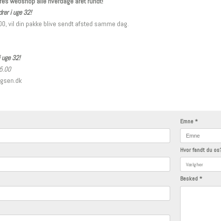
ores webshop alle hverdage året rundt!
rer i uge 32!
2.00, vil din pakke blive sendt afsted samme dag.
i uge 32!
15.00
ugsen.dk
Emne
*
Hvor fandt du o
Besked
*