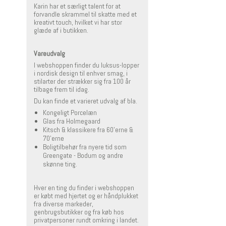
Karin har et særligt talent for at
forvandle skrammel til skatte med et
kreativt touch, hvilket vi har stor
glæde af i butikken.
Vareudvalg
I webshoppen finder du luksus-lopper
i nordisk design til enhver smag, i
stilarter der strækker sig fra 100 år
tilbage frem til idag.
Du kan finde et varieret udvalg af bla.
Kongeligt Porcelæn
Glas fra Holmegaard
Kitsch & klassikere fra 60'erne &
70'erne
Boligtilbehør fra nyere tid som
Greengate - Bodum og andre
skønne ting.
Hver en ting du finder i webshoppen
er købt med hjertet og er håndplukket
fra diverse markeder,
genbrugsbutikker og fra køb hos
privatpersoner rundt omkring i landet.