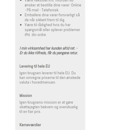
Være fleksibel ifht. hvordan du
ønsker at bestille dine varer: Online
- På mail - Telefonisk.
Emballere dine varer forsvarligt så
de når sikkert frem til dig.
Være til rådighed hvis du har
spørgsmål eller oplever problemer
ifht. din ordre.
I min virksomhed har kunden altid ret. -
Er du ikke tilfreds, får du pengene retur.
Levering til hele EU
Igen-brugsen leverer til hele EU. Du
kan omregne priserne til den ønskede
valuta i hovedmenuen.
Mission
Igen-brugsens mission er at gøre
skattejagten bekvem og overskuelig
til en fair pris.
Kerneværdier