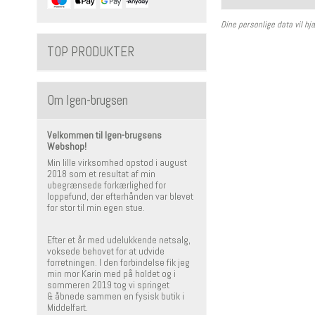
Dine personlige data vil hj
TOP PRODUKTER
Om Igen-brugsen
Velkommen til Igen-brugsens
Webshop!
Min lille virksomhed opstod i august
2018 som et resultat af min
ubegrænsede forkærlighed for
loppefund, der efterhånden var blevet
for stor til min egen stue.
Efter et år med udelukkende netsalg,
voksede behovet for at udvide
forretningen. I den forbindelse fik jeg
min mor Karin med på holdet og i
sommeren 2019 tog vi springet
& åbnede sammen en fysisk butik i
Middelfart.