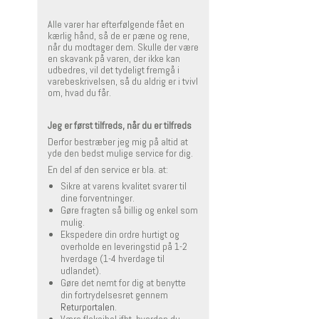
Alle varer har efterfølgende fået en
kærlig hånd, så de er pæne og rene,
når du modtager dem. Skulle der være
en skavank på varen, der ikke kan
udbedres, vil det tydeligt fremgå i
varebeskrivelsen, så du aldrig er i tvivl
om, hvad du får.
Jeg er først tilfreds, når du er tilfreds
Derfor bestræber jeg mig på altid at
yde den bedst mulige service for dig.
En del af den service er bla. at:
Sikre at varens kvalitet svarer til
dine forventninger.
Gøre fragten så billig og enkel som
mulig.
Ekspedere din ordre hurtigt og
overholde en leveringstid på 1-2
hverdage (1-4 hverdage til
udlandet).
Gøre det nemt for dig at benytte
din fortrydelsesret gennem
Returportalen
.