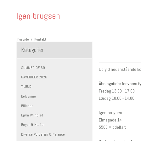
Igen-brugsen
Forside
/
Kontakt
Kategorier
SUMMER OF 69
Udfyld nedenstående kon
GAVEIDÉER 2026
Åbningstider for vores f
TILBUD
Fredag 13.00 - 17.00
Belysning
Lørdag 10.00 - 14.00
Billeder
Igen-brugsen
Bjørn Wiinblad
Elmegade 14
Bøger & Hæfter
5500 Middelfart
Diverse Porcelæn & Fajance