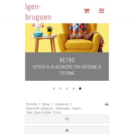
Igen-
Søg
brugsen
Forside
Shop
Om Igen-brugsen
RETRO
VERING
Fortrydelsesformular
KITSCH & KLASSIKERE FRA 60'ERNE &
 FRI FRAGT I
70'ERNE
599 KR.
Fragt & Returnering
Handelsbetingelser
Kontakt
Forside
/
Shop
/
Julevarer
/
Gammelt Julepynt - Julekugle - Agern -
Åbningstider
Sølv, Grøn & Rød - 5 cm.
Cookies