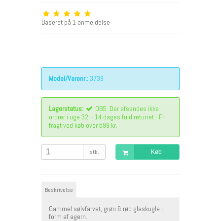
Baseret på
1
anmeldelse
Model/Varenr.:
3739
Lagerstatus:
OBS: Der afsendes ikke
ordrer i uge 32! - 14 dages fuld returret - Fri
fragt ved køb over 599 kr.
stk.
Køb
Beskrivelse
Gammel sølvfarvet, grøn & rød glaskugle i
form af agern.