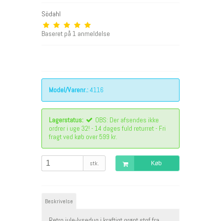
Södahl
Baseret på
1
anmeldelse
Model/Varenr.:
4116
Lagerstatus:
OBS: Der afsendes ikke
ordrer i uge 32! - 14 dages fuld returret - Fri
fragt ved køb over 599 kr.
stk.
Køb
Beskrivelse
Retro jule-lysedug i kraftigt grønt stof fra