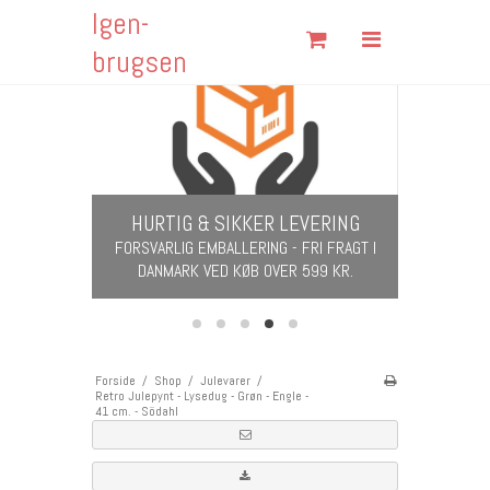
Igen-
Søg
brugsen
RETRO
Forside
KITSCH & KLASSIKERE FRA 60'ERNE &
70'ERNE
Shop
Om Igen-brugsen
HURTIG & SIKKER LEVERING
Fortrydelsesformular
​​​​​​​FORSVARLIG EMBALLERING - FRI FRAGT I
DANMARK VED KØB OVER 599 KR.
Fragt & Returnering
Handelsbetingelser
Kontakt
Forside
/
Shop
/
Julevarer
/
Retro Julepynt - Lysedug - Grøn - Engle -
Åbningstider
41 cm. - Södahl
Cookies