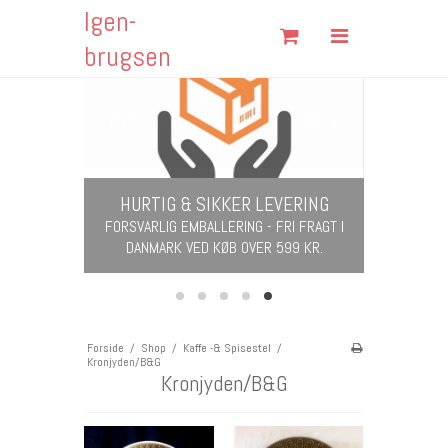
Igen-
Søg
brugsen
RETRO
Forside
KITSCH & KLASSIKERE FRA 60'ERNE &
70'ERNE
Shop
Om Igen-brugsen
VERING
Fortrydelsesformular
 FRI FRAGT I
599 KR.
Fragt & Returnering
Handelsbetingelser
Kontakt
Forside
/
Shop
/
Kaffe -& Spisestel
/
Kronjyden/B&G
Åbningstider
Kronjyden/B&G
Cookies