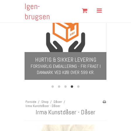
Igen-
Søg
brugsen
RETRO
Forside
KITSCH & KLASSIKERE FRA 60'ERNE &
70'ERNE
Shop
Om Igen-brugsen
HURTIG & SIKKER LEVERING
Fortrydelsesformular
​​​​​​​FORSVARLIG EMBALLERING - FRI FRAGT I
DANMARK VED KØB OVER 599 KR.
Fragt & Returnering
Handelsbetingelser
Kontakt
Forside
/
Shop
/
Dåser
/
Irma Kunstdåser - Dåser
Åbningstider
Irma Kunstdåser - Dåser
Cookies