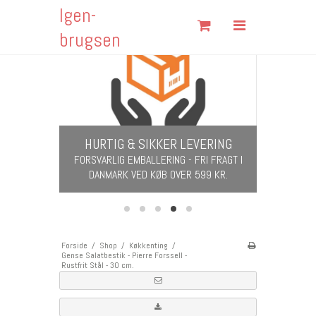
Igen-
Søg
brugsen
RETRO
Forside
KITSCH & KLASSIKERE FRA 60'ERNE &
70'ERNE
Shop
Om Igen-brugsen
HURTIG & SIKKER LEVERING
Fortrydelsesformular
​​​​​​​FORSVARLIG EMBALLERING - FRI FRAGT I
DANMARK VED KØB OVER 599 KR.
Fragt & Returnering
Handelsbetingelser
Kontakt
Forside
/
Shop
/
Køkkenting
/
Gense Salatbestik - Pierre Forssell -
Åbningstider
Rustfrit Stål - 30 cm.
Cookies