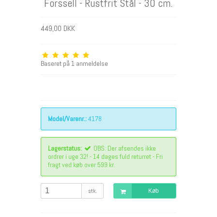
Forssell - Rustfrit Stål - 30 cm.
449,00 DKK
Baseret på
1
anmeldelse
Model/Varenr.:
4178
Lagerstatus:
OBS: Der afsendes ikke
ordrer i uge 32! - 14 dages fuld returret - Fri
fragt ved køb over 599 kr.
stk.
Køb