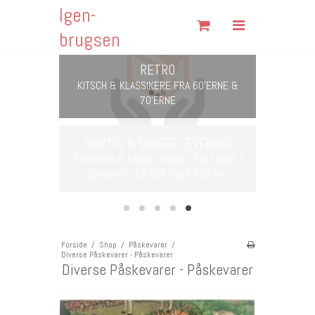
Igen-
Søg
brugsen
Forside
Shop
Om Igen-brugsen
RETRO
VERING
Fortrydelsesformular
KITSCH & KLASSIKERE FRA 60'ERNE &
 FRI FRAGT I
70'ERNE
599 KR.
Fragt & Returnering
Handelsbetingelser
Kontakt
Forside
/
Shop
/
Påskevarer
/
Diverse Påskevarer - Påskevarer
Åbningstider
Diverse Påskevarer - Påskevarer
Cookies