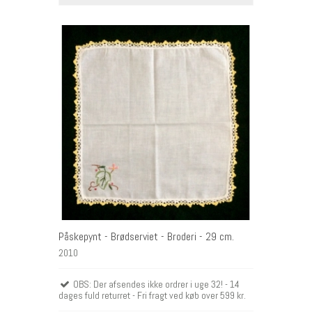
Påskepynt - Brødserviet - Broderi - 29 cm.
2010
OBS: Der afsendes ikke ordrer i uge 32! - 14
dages fuld returret - Fri fragt ved køb over 599 kr.