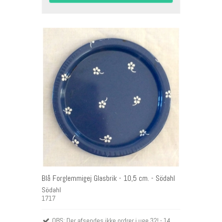
Blå Forglemmigej Glasbrik - 10,5 cm. - Södahl
Södahl
1717
OBS: Der afsendes ikke ordrer i uge 32! - 14