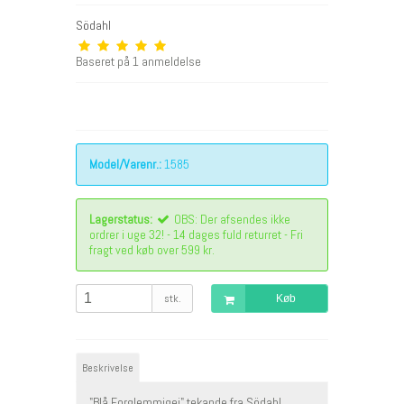
Södahl
Baseret på
1
anmeldelse
Model/Varenr.:
1585
Lagerstatus:
OBS: Der afsendes ikke
ordrer i uge 32! - 14 dages fuld returret - Fri
fragt ved køb over 599 kr.
stk.
Køb
Beskrivelse
"Blå Forglemmigej" tekande fra Södahl.