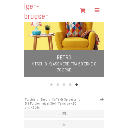
Igen-
Søg
brugsen
Forside
Shop
Om Igen-brugsen
RETRO
VERING
Fortrydelsesformular
KITSCH & KLASSIKERE FRA 60'ERNE &
 FRI FRAGT I
70'ERNE
599 KR.
Fragt & Returnering
Handelsbetingelser
Kontakt
Forside
/
Shop
/
Kaffe -& Spisestel
/
Blå Forglemmigej Stel - Tekande - 20
Åbningstider
cm. - Södahl
Cookies