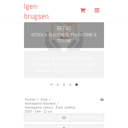
Igen-
Søg
brugsen
Forside
Shop
Om Igen-brugsen
RETRO
VERING
Fortrydelsesformular
KITSCH & KLASSIKERE FRA 60'ERNE &
 FRI FRAGT I
70'ERNE
599 KR.
Fragt & Returnering
Handelsbetingelser
Kontakt
Forside
/
Shop
/
Holmegaard Glasværk
/
Åbningstider
Holmegaard Juleuro - Årets Julefryd
2007 - Sølv - 12 cm.
Cookies